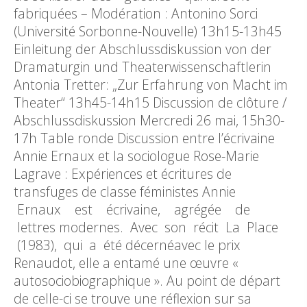
fabriquées – Modération : Antonino Sorci
(Université Sorbonne-Nouvelle) 13h15-13h45
Einleitung der Abschlussdiskussion von der
Dramaturgin und Theaterwissenschaftlerin
Antonia Tretter: „Zur Erfahrung von Macht im
Theater“ 13h45-14h15 Discussion de clôture /
Abschlussdiskussion Mercredi 26 mai, 15h30-
17h Table ronde Discussion entre l’écrivaine
Annie Ernaux et la sociologue Rose-Marie
Lagrave : Expériences et écritures de
transfuges de classe féministes Annie
Ernaux est écrivaine, agrégée de
lettres modernes. Avec son récit La Place
(1983), qui a été décernéavec le prix
Renaudot, elle a entamé une œuvre «
autosociobiographique ». Au point de départ
de celle-ci se trouve une réflexion sur sa