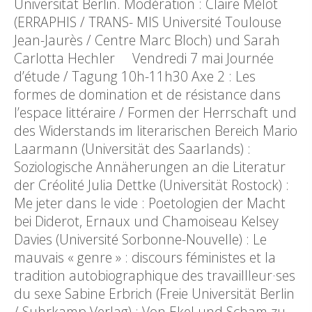
Universität Berlin. Modération : Claire Mélot
(ERRAPHIS / TRANS- MIS Université Toulouse
Jean-Jaurès / Centre Marc Bloch) und Sarah
Carlotta Hechler Vendredi 7 mai Journée
d’étude / Tagung 10h-11h30 Axe 2 : Les
formes de domination et de résistance dans
l’espace littéraire / Formen der Herrschaft und
des Widerstands im literarischen Bereich Mario
Laarmann (Universität des Saarlands) :
Soziologische Annäherungen an die Literatur
der Créolité Julia Dettke (Universität Rostock) :
Me jeter dans le vide : Poetologien der Macht
bei Diderot, Ernaux und Chamoiseau Kelsey
Davies (Université Sorbonne-Nouvelle) : Le
mauvais « genre » : discours féministes et la
tradition autobiographique des travaillleur·ses
du sexe Sabine Erbrich (Freie Universität Berlin
/ Suhrkamp Verlag) : Von Ekel und Scham zu