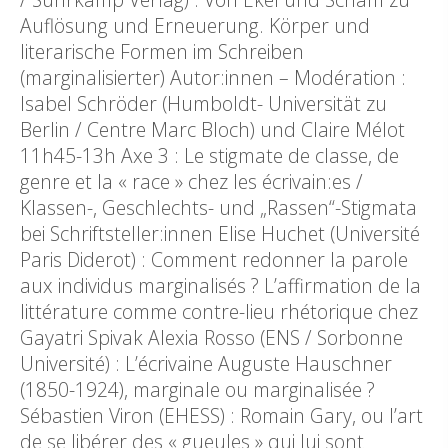
Auflösung und Erneuerung. Körper und
literarische Formen im Schreiben
(marginalisierter) Autor:innen – Modération :
Isabel Schröder (Humboldt- Universität zu
Berlin / Centre Marc Bloch) und Claire Mélot
11h45-13h Axe 3 : Le stigmate de classe, de
genre et la « race » chez les écrivain:es /
Klassen-, Geschlechts- und „Rassen“-Stigmata
bei Schriftsteller:innen Elise Huchet (Université
Paris Diderot) : Comment redonner la parole
aux individus marginalisés ? L’affirmation de la
littérature comme contre-lieu rhétorique chez
Gayatri Spivak Alexia Rosso (ENS / Sorbonne
Université) : L’écrivaine Auguste Hauschner
(1850-1924), marginale ou marginalisée ?
Sébastien Viron (EHESS) : Romain Gary, ou l’art
de se libérer des « gueules » qui lui sont