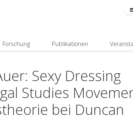
Forschung
Publikationen
Veranst
Suche
Auer: Sexy Dressing
 Legal Studies Moveme
stheorie bei Duncan