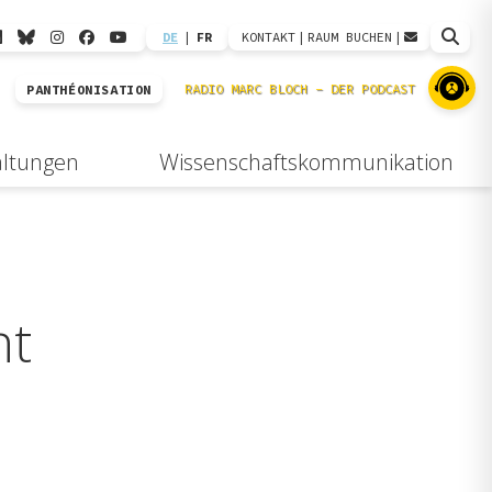
DE
|
FR
KONTAKT
|
RAUM BUCHEN
|
PANTHÉONISATION
altungen
Wissenschaftskommunikation
nt