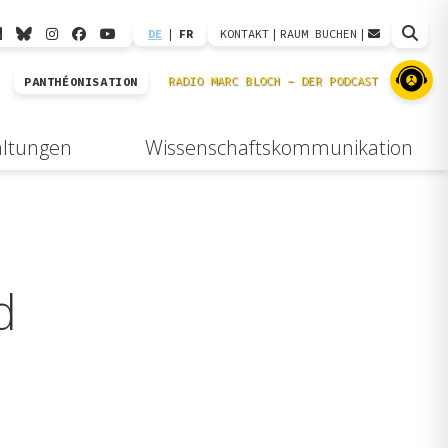
DE
|
FR
KONTAKT
|
RAUM BUCHEN
|
PANTHÉONISATION
altungen
Wissenschaftskommunikation
d