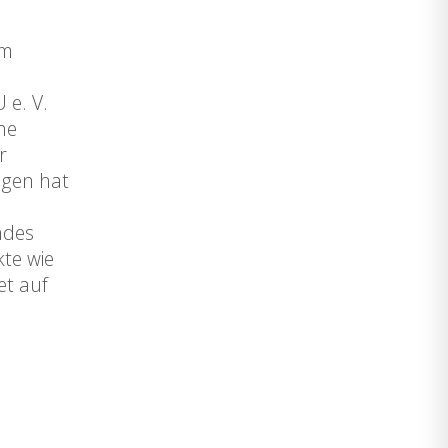
um
 e. V.
he
r
lgen hat
ndes
kte wie
et auf