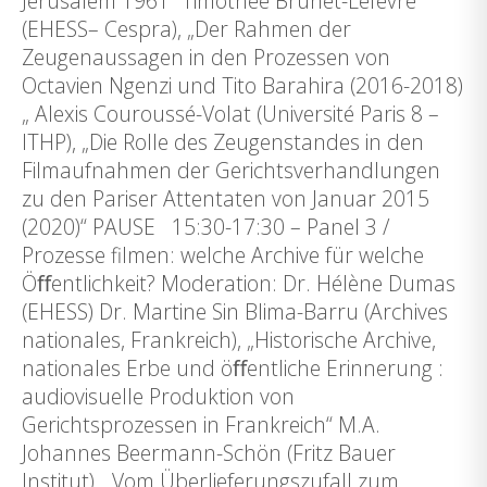
Jerusalem 1961“ Timothée Brunet-Lefèvre
(EHESS– Cespra), „Der Rahmen der
Zeugenaussagen in den Prozessen von
Octavien Ngenzi und Tito Barahira (2016-2018)
„ Alexis Couroussé-Volat (Université Paris 8 –
ITHP), „Die Rolle des Zeugenstandes in den
Filmaufnahmen der Gerichtsverhandlungen
zu den Pariser Attentaten von Januar 2015
(2020)“ PAUSE 15:30-17:30 – Panel 3 /
Prozesse filmen: welche Archive für welche
Öﬀentlichkeit? Moderation: Dr. Hélène Dumas
(EHESS) Dr. Martine Sin Blima-Barru (Archives
nationales, Frankreich), „Historische Archive,
nationales Erbe und öﬀentliche Erinnerung :
audiovisuelle Produktion von
Gerichtsprozessen in Frankreich“ M.A.
Johannes Beermann-Schön (Fritz Bauer
Institut), „Vom Überlieferungszufall zum