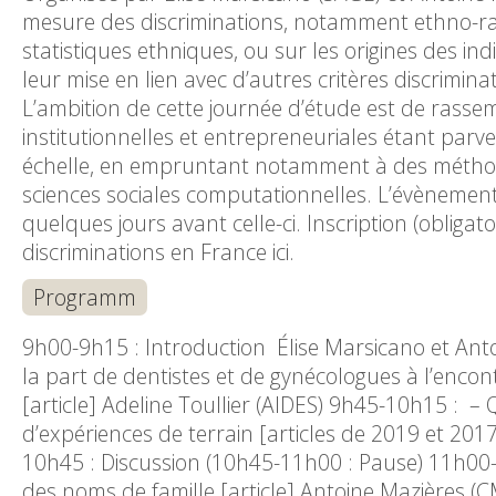
mesure des discriminations, notamment ethno-rac
statistiques ethniques, ou sur les origines des in
leur mise en lien avec d’autres critères discriminat
L’ambition de cette journée d’étude est de rassemb
institutionnelles et entrepreneuriales étant par
échelle, en empruntant notamment à des méthode
sciences sociales computationnelles. L’évènement 
quelques jours avant celle-ci. Inscription (obligat
discriminations en France ici.
Programm
9h00-9h15 : Introduction Élise Marsicano et Anto
la part de dentistes et de gynécologues à l’enco
[article] Adeline Toullier (AIDES) 9h45-10h15 : – Q
d’expériences de terrain [articles de 2019 et 20
10h45 : Discussion (10h45-11h00 : Pause) 11h00-11
des noms de famille [article] Antoine Mazières (C