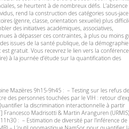
iales, se heurtent à de nombreux défis. L’absence
dividus, rend la construction des catégories sous-jace
oires (genre, classe, orientation sexuelle) plus diffici
ler des initiatives académiques, associatives,
venues à dépasser ces contraintes, à plus ou moins 
s issues de la santé publique, de la démographie
est gratuit. Vous recevrez le lien vers la conférence
oire) à la journée d’étude sur la quantification des
ine Mazières 9h15-9h45 : – Testing sur les refus de
ntre des personnes touchées par le VIH : retour d’ex
uantifier la discrimination interactionnelle à partir
17] Francesco Madrisotti & Martin Aranguren (URMIS
h30 : – Estimation de diversité par l’inférence de l
MB) – L’outil onomastique NamSor pour quantifier la