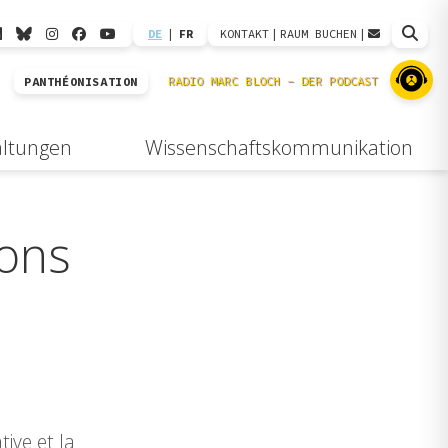
DE
|
FR
KONTAKT
|
RAUM BUCHEN
|
PANTHÉONISATION
altungen
Wissenschaftskommunikation
ions
ive et la