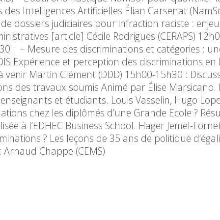
s des Intelligences Artificielles Élian Carsenat (NamS
 de dossiers judiciaires pour infraction raciste : enjeu
ministratives [article] Cécile Rodrigues (CERAPS) 12
0 : – Mesure des discriminations et catégories : un
DIS Expérience et perception des discriminations en 
 à venir Martin Clément (DDD) 15h00-15h30 : Discus
ons des travaux soumis Animé par Élise Marsicano.
 enseignants et étudiants. Louis Vasselin, Hugo Lop
inations chez les diplômés d’une Grande Ecole ? Résu
réalisée à l’EDHEC Business School. Hager Jemel-Forne
minations ? Les leçons de 35 ans de politique d’égali
ncent-Arnaud Chappe (CEMS)