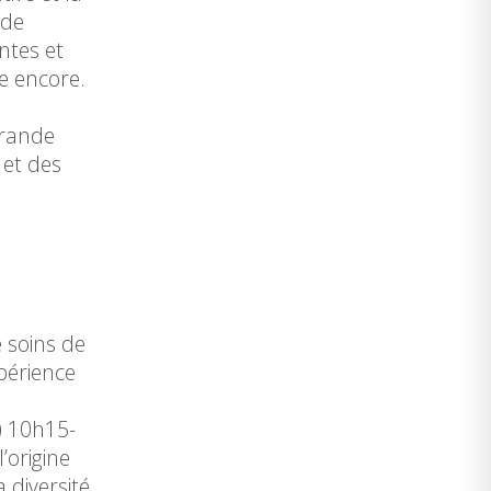
 de
ntes et
le encore.
grande
 et des
 soins de
périence
) 10h15-
’origine
 diversité