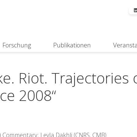
Forschung
Publikationen
Veranst
Suche
e. Riot. Trajectories 
nce 2008“
vis) Commentary: Leyla Dakhli (CNRS, CMB)