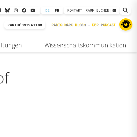
DE
|
FR
KONTAKT
|
RAUM BUCHEN
|
PANTHÉONISATION
altungen
Wissenschaftskommunikation
of