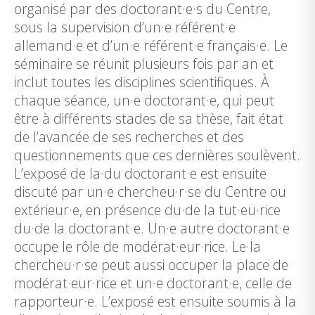
organisé par des doctorant·e·s du Centre,
sous la supervision d’un·e référent·e
allemand·e et d’un·e référent·e français·e. Le
séminaire se réunit plusieurs fois par an et
inclut toutes les disciplines scientifiques. À
chaque séance, un·e doctorant·e, qui peut
être à différents stades de sa thèse, fait état
de l’avancée de ses recherches et des
questionnements que ces dernières soulèvent.
L’exposé de la·du doctorant·e est ensuite
discuté par un·e chercheu·r·se du Centre ou
extérieur·e, en présence du·de la tut·eu·rice
du·de la doctorant·e. Un·e autre doctorant·e
occupe le rôle de modérat·eur·rice. Le·la
chercheu·r·se peut aussi occuper la place de
modérat·eur·rice et un·e doctorant·e, celle de
rapporteur·e. L’exposé est ensuite soumis à la