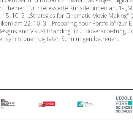
m Oktober und November bietet das Projekt digitale
n Themen für interessierte Künstler:innen an. 1- „M
15. 10. 2- „Strategies for Cinematic Movie Making“ (
) am 22. 10. 3- „Preparing Your Portfolio“ (zur E
 „Designs and Visual Branding“ (zu Bildverarbeitung u
vier synchronen digitalen Schulungen betreuen.