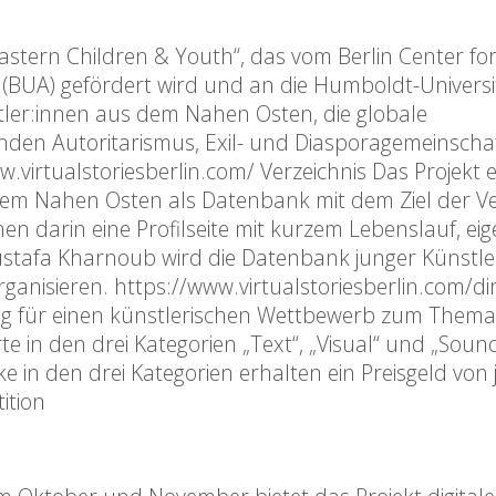
e Eastern Children & Youth“, das vom Berlin Center fo
 (BUA) gefördert wird und an die Humboldt-Universi
stler:innen aus dem Nahen Osten, die globale
den Autoritarismus, Exil- und Diasporagemeinscha
.virtualstoriesberlin.com/ Verzeichnis Das Projekt e
s dem Nahen Osten als Datenbank mit dem Ziel der 
en darin eine Profilseite mit kurzem Lebenslauf, ei
stafa Kharnoub wird die Datenbank junger Künstle
anisieren. https://www.virtualstoriesberlin.com/di
ng für einen künstlerischen Wettbewerb zum Thema
te in den drei Kategorien „Text“, „Visual“ und „Soun
e in den drei Kategorien erhalten ein Preisgeld von j
ition