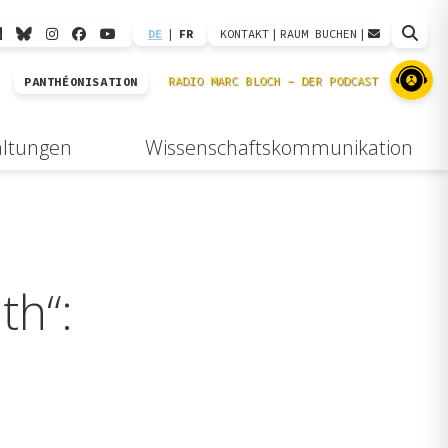
DE
|
FR
KONTAKT
|
RAUM BUCHEN
|
PANTHÉONISATION
altungen
Wissenschaftskommunikation
th“: