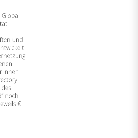
r Global
tät
ften und
ntwickelt
Vernetzung
genen
r:innen
rectory
 des
d“ noch
eweils €