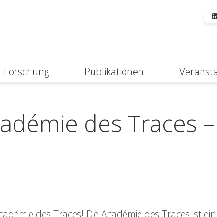
Forschung
Publikationen
Veranst
Suche
adémie des Traces –
démie des Traces! Die Académie des Traces ist ein