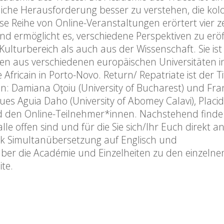
liche Herausforderung besser zu verstehen, die kolo
 Reihe von Online-Veranstaltungen erörtert vier z
d ermöglicht es, verschiedene Perspektiven zu eröf
turbereich als auch aus der Wissenschaft. Sie ist
n aus verschiedenen europäischen Universitäten in
fricain in Porto-Novo. Return/ Repatriate ist der Ti
n: Damiana Oţoiu (University of Bucharest) und Fr
ques Aguia Daho (University of Abomey Calavi), Placi
 den Online-Teilnehmer*innen. Nachstehend finden
alle offen sind und für die Sie sich/Ihr Euch direkt 
k Simultanübersetzung auf Englisch und
ber die Académie und Einzelheiten zu den einzelne
ite.