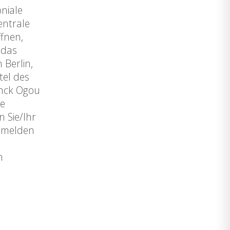
niale
entrale
fnen,
 das
 Berlin,
tel des
anck Ogou
de
 Sie/Ihr
anmelden
n