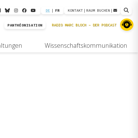
DE
|
FR
KONTAKT
|
RAUM BUCHEN
|
PANTHÉONISATION
altungen
Wissenschaftskommunikation