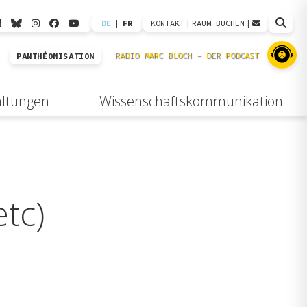
DE
|
FR
KONTAKT
|
RAUM BUCHEN
|
PANTHÉONISATION
altungen
Wissenschaftskommunikation
etc)