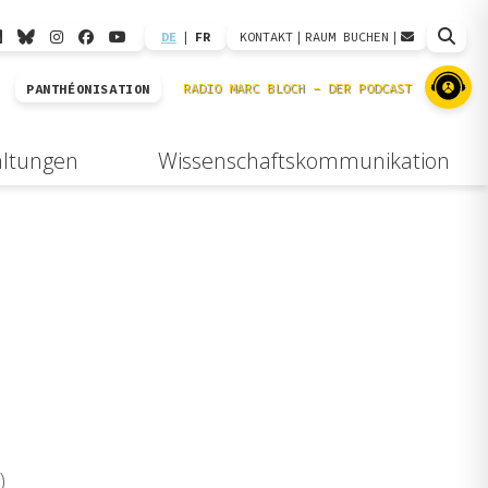
DE
|
FR
KONTAKT
|
RAUM BUCHEN
|
PANTHÉONISATION
altungen
Wissenschaftskommunikation
)