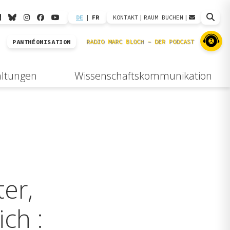
DE
|
FR
KONTAKT
|
RAUM BUCHEN
|
PANTHÉONISATION
altungen
Wissenschaftskommunikation
ter,
ich :