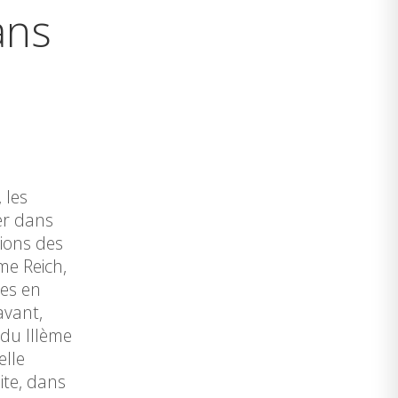
ans
 les
er dans
tions des
me Reich,
es en
avant,
 du IIIème
elle
ite, dans