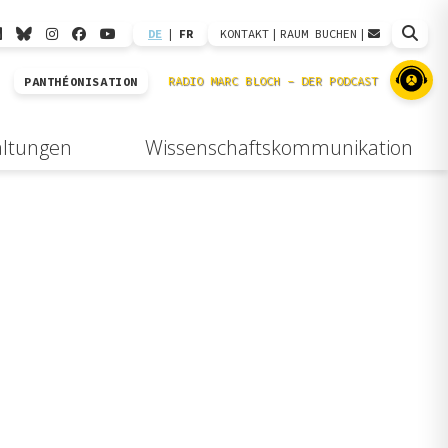
DE
|
FR
KONTAKT
|
RAUM BUCHEN
|
PANTHÉONISATION
altungen
Wissenschaftskommunikation