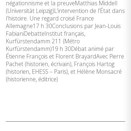
négationnisme et la preuveMatthias Middell
(Universität Leipzig)L’intervention de l’État dans
l’histoire. Une regard croisé France
Allemagne17 h 30Conclusions par Jean-Louis
FabianiDebatteInstitut français,
Kurfürstendamm 211 (Métro
Kurfürstendamm)19 h 30Débat animé par
Étienne François et Florent BrayardAvec Pierre
Pachet (historien, écrivain), François Hartog
(historien, EHESS – Paris), et Hélène Monsacré
(historienne, éditrice)