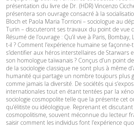
présentation du livre de Dr. (HDR) Vincenzo Cicche
présentera son ouvrage consacré à la socialisati
Bloch et Paola Maria Torrioni – sociologue au dépa
Turin – discuteront ses travaux du point de vue d
Résumé de l’ouvrage : Qu’il vive à Paris, Bombay, 
t-il ? Comment l’expérience humaine se façonne-
s’identifier aux héros interstellaires de Starwar
son homologue taïwanais ? Conçus d’un point de v
de la sociologie classique ne sont plus à même
humanité qui partage un nombre toujours plus gra
comme jamais la diversité. De sociétés qui s’expos
internationales tout en étant tentées par la xénop
sociologie cosmopolite telle que la présente cet 
qu’élitiste ou idéologique. Reprenant et discutan
cosmopolitisme, souvent méconnue du lecteur fra
saisir comment les individus font l’expérience q