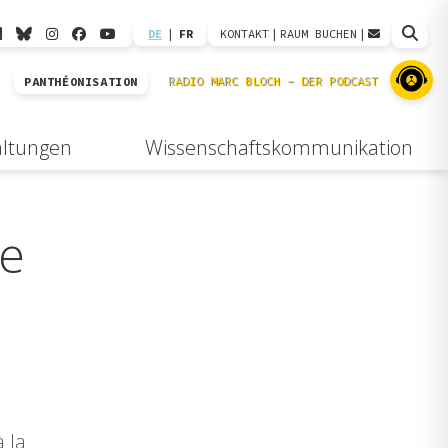
DE
|
FR
KONTAKT
|
RAUM BUCHEN
|
PANTHÉONISATION
altungen
Wissenschaftskommunikation
de
à la