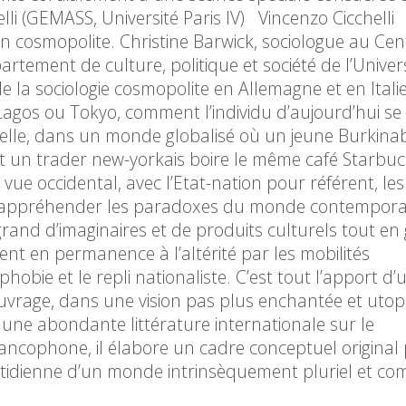
lli (GEMASS, Université Paris IV) Vincenzo Cicchelli
on cosmopolite. Christine Barwick, sociologue au Ce
rtement de culture, politique et société de l’Univer
e la sociologie cosmopolite en Allemagne et en Itali
Lagos ou Tokyo, comment l’individu d’aujourd’hui se s
telle, dans un monde globalisé où un jeune Burkina
s et un trader new-yorkais boire le même café Starbu
ue occidental, avec l’Etat-nation pour référent, le
 d’appréhender les paradoxes du monde contempora
nd d’imaginaires et de produits culturels tout en g
ent en permanence à l’altérité par les mobilités
hobie et le repli nationaliste. C’est tout l’apport d’
ouvrage, dans une vision pas plus enchantée et utop
t une abondante littérature internationale sur le
ncophone, il élabore un cadre conceptuel original
uotidienne d’un monde intrinsèquement pluriel et c