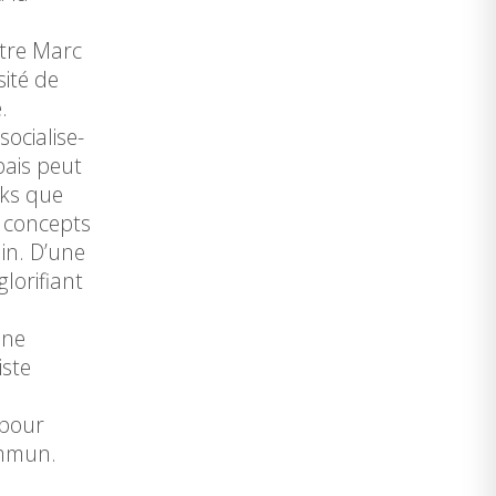
ntre Marc
sité de
e.
ocialise-
bais peut
cks que
s concepts
in. D’une
lorifiant
une
iste
 pour
ommun.