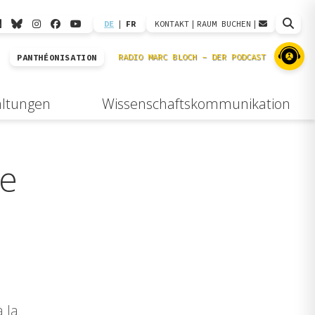
DE
|
FR
KONTAKT
|
RAUM BUCHEN
|
PANTHÉONISATION
altungen
Wissenschaftskommunikation
de
à la