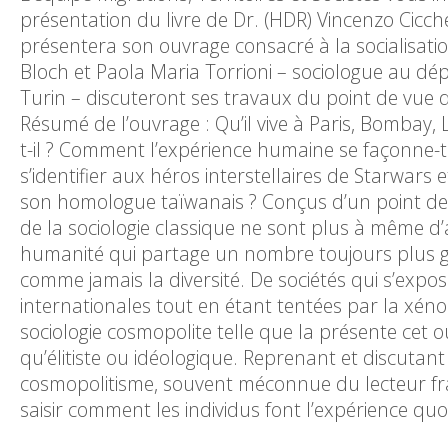
présentation du livre de Dr. (HDR) Vincenzo Cicche
présentera son ouvrage consacré à la socialisati
Bloch et Paola Maria Torrioni – sociologue au dépa
Turin – discuteront ses travaux du point de vue d
Résumé de l’ouvrage : Qu’il vive à Paris, Bombay, 
t-il ? Comment l’expérience humaine se façonne-
s’identifier aux héros interstellaires de Starwar
son homologue taïwanais ? Conçus d’un point de v
de la sociologie classique ne sont plus à même
humanité qui partage un nombre toujours plus gra
comme jamais la diversité. De sociétés qui s’expos
internationales tout en étant tentées par la xénop
sociologie cosmopolite telle que la présente cet 
qu’élitiste ou idéologique. Reprenant et discutan
cosmopolitisme, souvent méconnue du lecteur fra
saisir comment les individus font l’expérience q