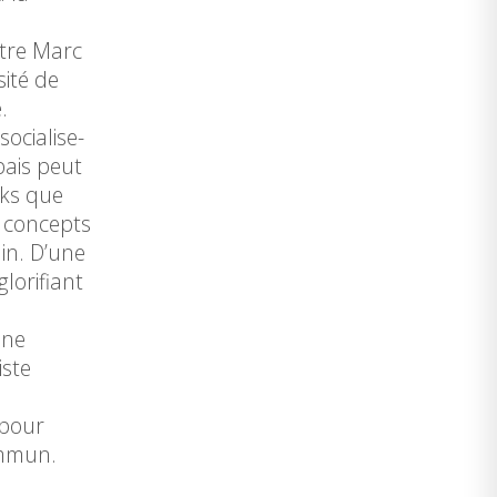
ntre Marc
sité de
e.
ocialise-
bais peut
cks que
s concepts
in. D’une
lorifiant
une
iste
 pour
ommun.