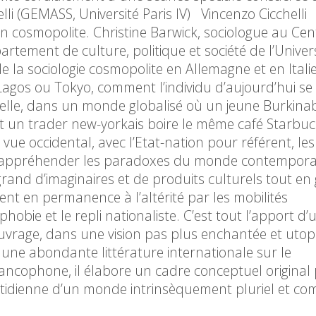
lli (GEMASS, Université Paris IV) Vincenzo Cicchelli
on cosmopolite. Christine Barwick, sociologue au Ce
rtement de culture, politique et société de l’Univer
e la sociologie cosmopolite en Allemagne et en Itali
Lagos ou Tokyo, comment l’individu d’aujourd’hui se s
telle, dans un monde globalisé où un jeune Burkina
s et un trader new-yorkais boire le même café Starbu
ue occidental, avec l’Etat-nation pour référent, le
 d’appréhender les paradoxes du monde contempora
nd d’imaginaires et de produits culturels tout en g
ent en permanence à l’altérité par les mobilités
hobie et le repli nationaliste. C’est tout l’apport d’
ouvrage, dans une vision pas plus enchantée et utop
t une abondante littérature internationale sur le
ncophone, il élabore un cadre conceptuel original
uotidienne d’un monde intrinsèquement pluriel et c