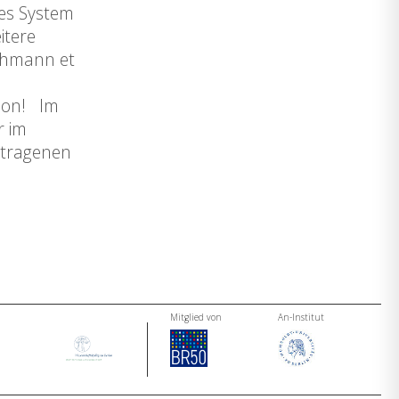
les System
itere
Luhmann et
sion! Im
r im
etragenen
Mitglied von
An-Institut