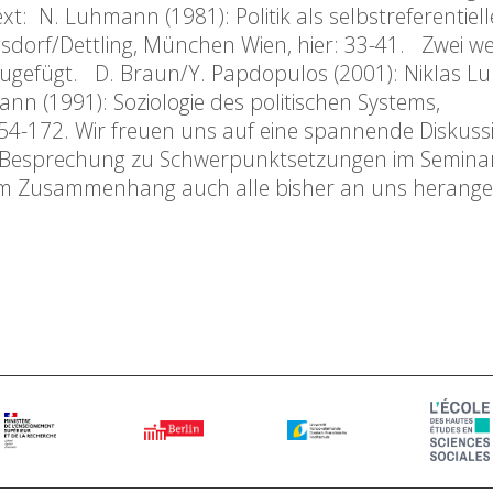
ext: N. Luhmann (1981): Politik als selbstreferentiel
rgsdorf/Dettling, München Wien, hier: 33-41. Zwei we
nzugefügt. D. Braun/Y. Papdopulos (2001): Niklas 
ann (1991): Soziologie des politischen Systems,
. 154-172. Wir freuen uns auf eine spannende Diskus
e Besprechung zu Schwerpunktsetzungen im Semina
esem Zusammenhang auch alle bisher an uns herang