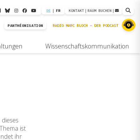
DE
|
FR
KONTAKT
|
RAUM BUCHEN
|
PANTHÉONISATION
altungen
Wissenschaftskommunikation
 dieses
 Thema ist
indet ihr