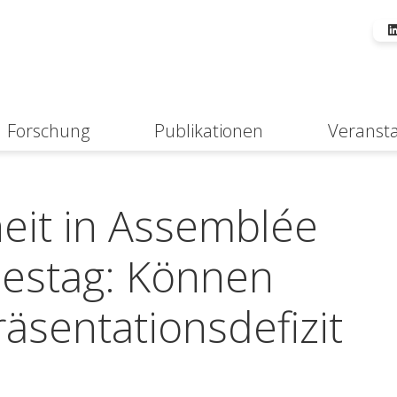
Forschung
Publikationen
Veranst
Suche
heit in Assemblée
estag: Können
äsentationsdefizit