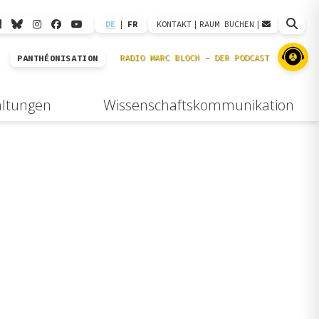
DE
|
FR
KONTAKT
|
RAUM BUCHEN
|
PANTHÉONISATION
altungen
Wissenschaftskommunikation