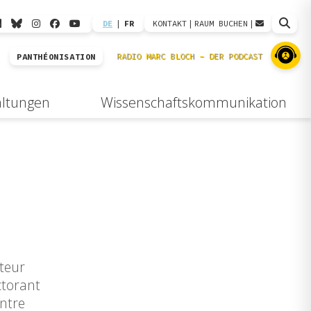
DE
|
FR
KONTAKT
|
RAUM BUCHEN
|
PANTHÉONISATION
altungen
Wissenschaftskommunikation
cteur
ctorant
entre