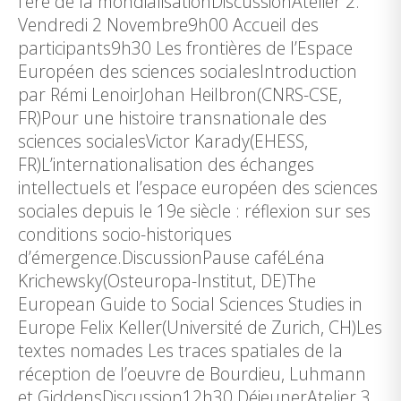
l’ère de la mondialisationDiscussionAtelier 2.
Vendredi 2 Novembre9h00 Accueil des
participants9h30 Les frontières de l’Espace
Européen des sciences socialesIntroduction
par Rémi LenoirJohan Heilbron(CNRS-CSE,
FR)Pour une histoire transnationale des
sciences socialesVictor Karady(EHESS,
FR)L’internationalisation des échanges
intellectuels et l’espace européen des sciences
sociales depuis le 19e siècle : réflexion sur ses
conditions socio-historiques
d’émergence.DiscussionPause caféLéna
Krichewsky(Osteuropa-Institut, DE)The
European Guide to Social Sciences Studies in
Europe Felix Keller(Université de Zurich, CH)Les
textes nomades Les traces spatiales de la
réception de l’oeuvre de Bourdieu, Luhmann
et GiddensDiscussion12h30 DéjeunerAtelier 3.