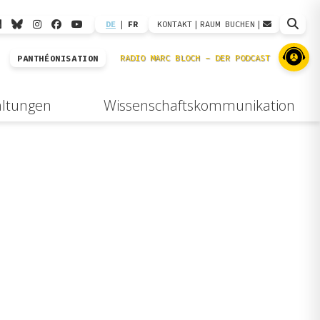
DE
|
FR
KONTAKT
|
RAUM BUCHEN
|
PANTHÉONISATION
altungen
Wissenschaftskommunikation