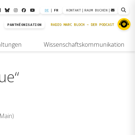
DE
|
FR
KONTAKT
|
RAUM BUCHEN
|
PANTHÉONISATION
altungen
Wissenschaftskommunikation
que“
 Main)