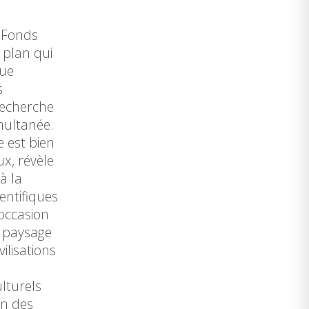
e Fonds
 plan qui
que
s
recherche
multanée.
e est bien
ux, révèle
à la
entifiques
occasion
e paysage
lisations
lturels
on des