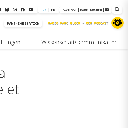
DE
|
FR
KONTAKT
|
RAUM BUCHEN
|
PANTHÉONISATION
altungen
Wissenschaftskommunikation
a
 et