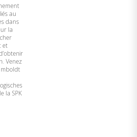
achement
iés au
es dans
ur la
scher
 et
d’obtenir
on. Venez
Humboldt
logisches
de la SPK