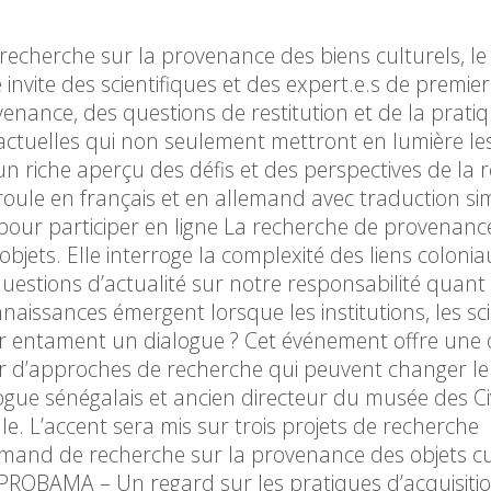
a recherche sur la provenance des biens culturels, l
vite des scientifiques et des expert.e.s de premier
ovenance, des questions de restitution et de la prati
 actuelles qui non seulement mettront en lumière le
un riche aperçu des défis et des perspectives de la 
roule en français et en allemand avec traduction si
n pour participer en ligne La recherche de provenanc
jets. Elle interroge la complexité des liens colonia
estions d’actualité sur notre responsabilité quant 
naissances émergent lorsque les institutions, les sci
 entament un dialogue ? Cet événement offre une 
er d’approches de recherche qui peuvent changer l
 sénégalais et ancien directeur du musée des Civi
e. L’accent sera mis sur trois projets de recherche
emand de recherche sur la provenance des objets cu
PROBAMA – Un regard sur les pratiques d’acquisiti