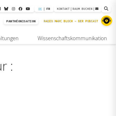
DE
|
FR
KONTAKT
|
RAUM BUCHEN
|
PANTHÉONISATION
altungen
Wissenschaftskommunikation
r :