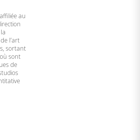
ffiliée au
irection
 la
de l’art
s, sortant
(où sont
ues de
studios
titative