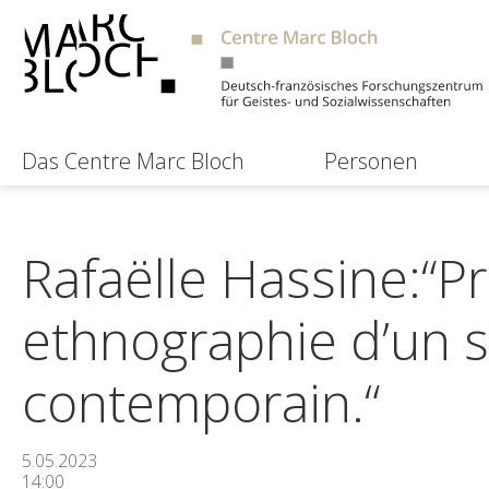
Das Centre Marc Bloch
Personen
Rafaëlle Hassine:“P
ethnographie d’un st
contemporain.“
5.05.2023
14:00