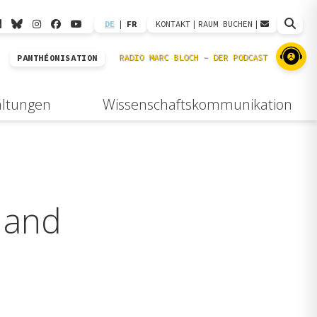
DE
|
FR
KONTAKT
|
RAUM BUCHEN
|
PANTHÉONISATION
altungen
Wissenschaftskommunikation
 and