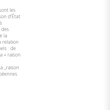
sont les
son d’État
s
a des
e la
 relation
els : de
la « raison
a „raison
ropéennes