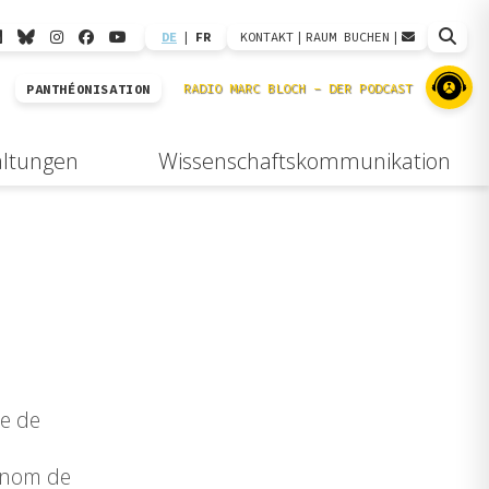
DE
|
FR
KONTAKT
|
RAUM BUCHEN
|
PANTHÉONISATION
altungen
Wissenschaftskommunikation
le de
u nom de