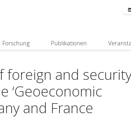
Forschung
Publikationen
Veranst
Suche
f foreign and securit
the ‘Geoeconomic
any and France