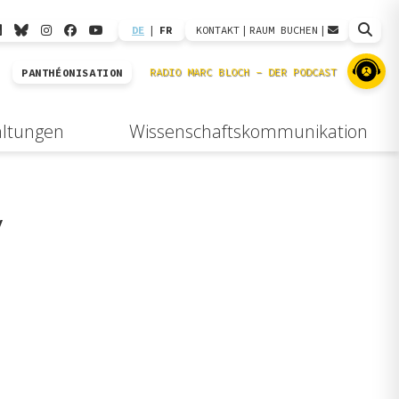
DE
|
FR
KONTAKT
|
RAUM BUCHEN
|
PANTHÉONISATION
altungen
Wissenschaftskommunikation
y