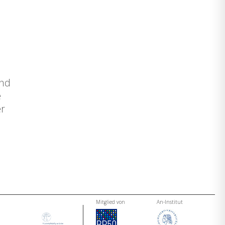
und
e
er
Mitglied von
An-Institut