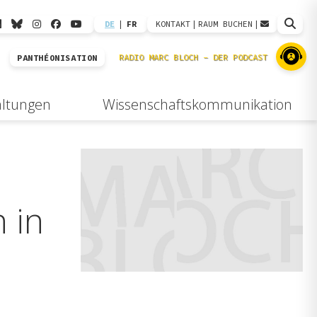
DE
|
FR
KONTAKT
|
RAUM BUCHEN
|
PANTHÉONISATION
altungen
Wissenschaftskommunikation
 in