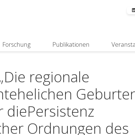
Forschung
Publikationen
Veranst
Suche
„Die regionale
htehelichen Geburten
r diePersistenz
scher Ordnungen des