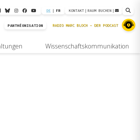
DE
|
FR
KONTAKT
|
RAUM BUCHEN
|
PANTHÉONISATION
altungen
Wissenschaftskommunikation