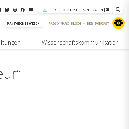
DE
|
FR
KONTAKT
|
RAUM BUCHEN
|
PANTHÉONISATION
altungen
Wissenschaftskommunikation
eur“