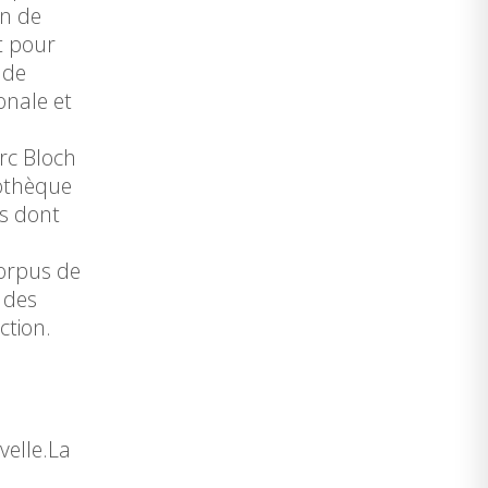
on de
et pour
 de
onale et
rc Bloch
iothèque
es dont
corpus de
 des
ction.
velle.La