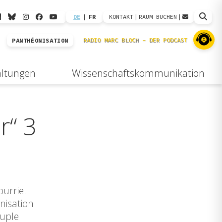
DE
|
FR
KONTAKT
|
RAUM BUCHEN
|
PANTHÉONISATION
altungen
Wissenschaftskommunikation
r“ 3
ourrie.
nisation
ouple