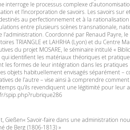
he interroge le processus complexe d’autonomisati
sation et l’incorporation de savoirs. Les savoirs sur 
 destinés au perfectionnement et à la rationalisation
culations entre plusieurs scènes transnationale, nati
de l’administration. Coordonné par Renaud Payre, le
oires TRIANGLE et LAHRHA (Lyon) et du Centre Ma
tives du projet MOSARE, le séminaire intitulé « Bibl
 qui identifient les matériaux théoriques et pratiqu
t les formes de leur intégration dans les pratiques
des objets habituellement envisagés séparément – 
ratives de l’autre – vise ainsi à comprendre comment
mps qu’ils revendiquent une légitimité pour leur a
h.fr/spip.php?rubrique286
ät, Gießen« Savoir-faire dans une administration nou
hé de Berg (1806-1813) »