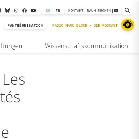
DE
|
FR
KONTAKT
|
RAUM BUCHEN
|
PANTHÉONISATION
altungen
Wissenschaftskommunikation
 Les
étés
de