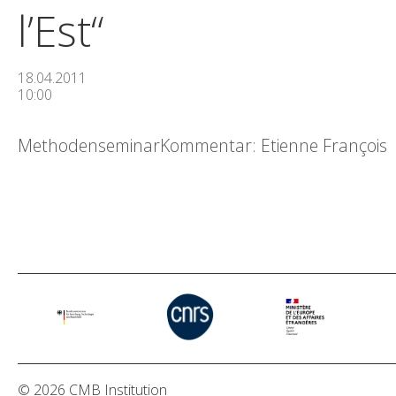
l’Est“
18.04.2011
10:00
MethodenseminarKommentar: Etienne François
© 2026 CMB Institution