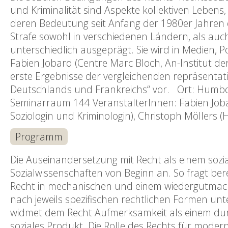
und Kriminalität sind Aspekte kollektiven Lebens, 
deren Bedeutung seit Anfang der 1980er Jahren e
Strafe sowohl in verschiedenen Ländern, als auch
unterschiedlich ausgeprägt. Sie wird in Medien,
Fabien Jobard (Centre Marc Bloch, An-Institut der
erste Ergebnisse der vergleichenden repräsentati
Deutschlands und Frankreichs“ vor. Ort: Humboldt
Seminarraum 144 VeranstalterInnen: Fabien Joba
Soziologin und Kriminologin), Christoph Möllers (
Programm
Die Auseinandersetzung mit Recht als einem soz
Sozialwissenschaften von Beginn an. So fragt ber
Recht in mechanischen und einem wiedergutmach
nach jeweils spezifischen rechtlichen Formen un
widmet dem Recht Aufmerksamkeit als einem du
soziales Produkt. Die Rolle des Rechts für modern