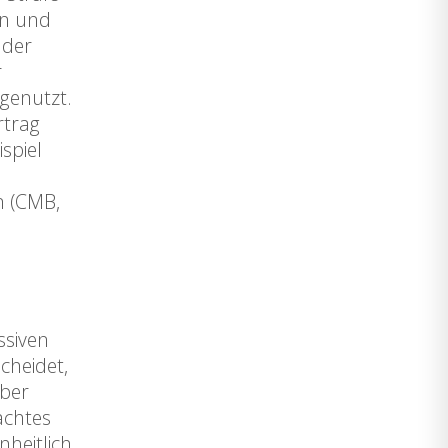
en und
 der
r
d genutzt.
rtrag
spiel
n (CMB,
ssiven
cheidet,
eber
achtes
nheitlich