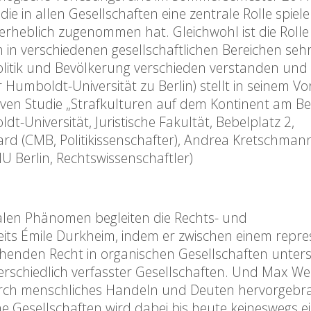
die in allen Gesellschaften eine zentrale Rolle spiel
rheblich zugenommen hat. Gleichwohl ist die Rolle
 in verschiedenen gesellschaftlichen Bereichen seh
 Politik und Bevölkerung verschieden verstanden un
 Humboldt-Universität zu Berlin) stellt in seinem Vo
ven Studie „Strafkulturen auf dem Kontinent am Bei
-Universität, Juristische Fakultät, Bebelplatz 2,
rd (CMB, Politikissenschafter), Andrea Kretschman
HU Berlin, Rechtswissenschaftler)
ialen Phänomen begleiten die Rechts- und
eits Émile Durkheim, indem er zwischen einem repre
enden Recht in organischen Gesellschaften unters
terschiedlich verfasster Gesellschaften. Und Max W
rch menschliches Handeln und Deuten hervorgebr
e Gesellschaften wird dabei bis heute keineswegs ei