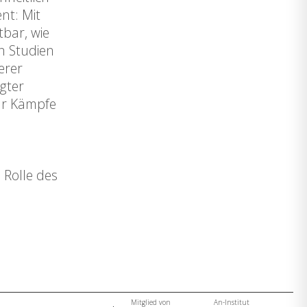
nt: Mit
tbar, wie
n Studien
erer
gter
für Kämpfe
 Rolle des
Mitglied von
An-Institut