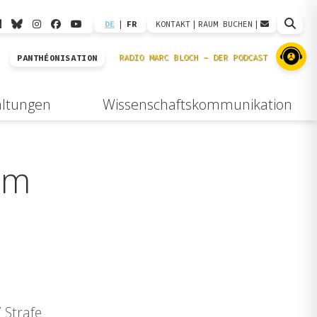
DE
|
FR
KONTAKT
|
RAUM BUCHEN
|
PANTHÉONISATION
altungen
Wissenschaftskommunikation
 am
 Strafe