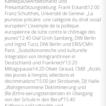
KaffeepauseArbeitsmarkt und
PrekaritätSitzungsleitung: Frank Eckardt12:00
Franz Schultheis, Université de Geneve: „La
jeunesse précaire: une catégorie du droit social
européen? L’exemple de la politique
européenne de lutte contre le chômage des
jeunes“12:40 Olaf Groh-Samberg, DIW Berlin
und Ingrid Tucci, DIW Berlin und ERIS/CMH
Paris: „Sozioökonomische und kulturelle
Integration von ImmigrantInnen in
Deutschland und Frankreich“13:20
Mittagspause14:20 Olivier Giraud, CMB: „Accès
des jeunes à l’emploi, sélections et
discriminations“15:00 Jan Skrobanek, DJI Halle:
„Wahrgenommene Diskriminierung und
(Re-)Ethni-sierungstendenzen im Übergang
von der Schule in den Beruf“15:40
KaffeepauseStadtpolitik und