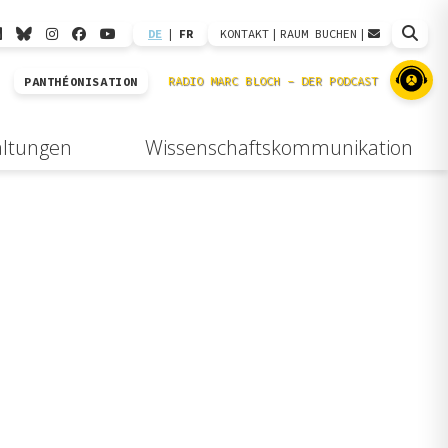
DE
|
FR
KONTAKT
|
RAUM BUCHEN
|
PANTHÉONISATION
altungen
Wissenschaftskommunikation