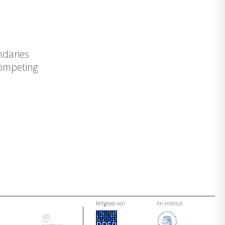
ndaries
competing
Mitglied von
An-Institut