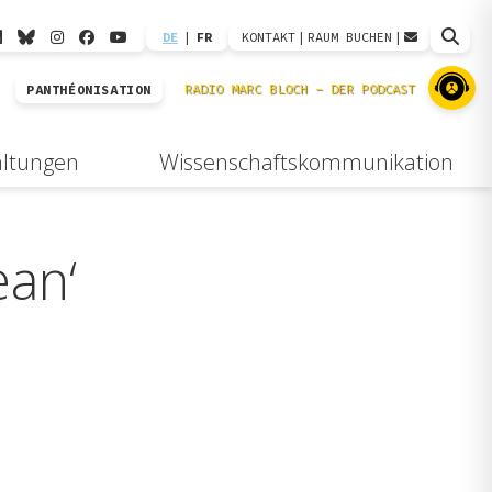
DE
|
FR
KONTAKT
|
RAUM BUCHEN
|
PANTHÉONISATION
altungen
Wissenschaftskommunikation
ean‘