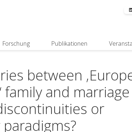
Forschung
Publikationen
Veranst
Suche
ries between ‚Europ
 family and marriage
discontinuities or
y paradigms?