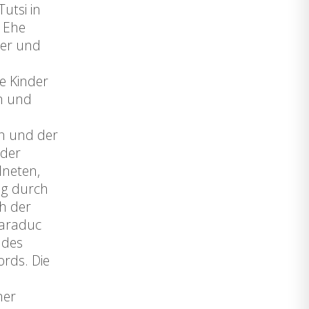
utsi in
r Ehe
ner und
e Kinder
en und
en und der
 der
dneten,
ng durch
ch der
Baraduc
 des
rds. Die
ner