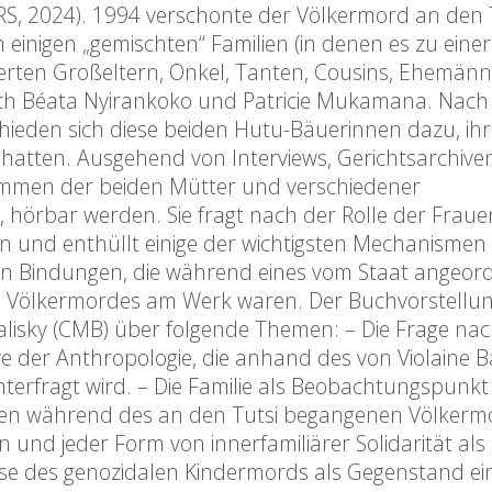
S, 2024). 1994 verschonte der Völkermord an den T
 einigen „gemischten“ Familien (in denen es zu eine
erten Großeltern, Onkel, Tanten, Cousins, Ehemän
uch Béata Nyirankoko und Patricie Mukamana. Nach
eden sich diese beiden Hutu-Bäuerinnen dazu, ihr
t hatten. Ausgehend von Interviews, Gerichtsarchiv
immen der beiden Mütter und verschiedener
, hörbar werden. Sie fragt nach der Rolle der Frau
und enthüllt einige der wichtigsten Mechanismen
en Bindungen, die während eines vom Staat angeor
en Völkermordes am Werk waren. Der Buchvorstellu
Kalisky (CMB) über folgende Themen: – Die Frage na
e der Anthropologie, die anhand des von Violaine 
terfragt wird. – Die Familie als Beobachtungspunkt
gen während des an den Tutsi begangenen Völkermo
 und jeder Form von innerfamiliärer Solidarität als
yse des genozidalen Kindermords als Gegenstand ei