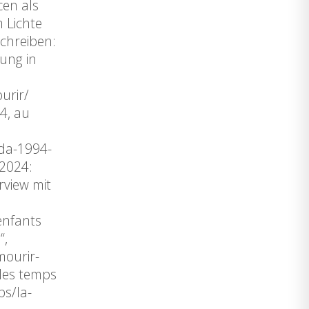
cen als
 Lichte
chreiben:
ung in
urir/
4, au
nda-1994-
.2024:
rview mit
enfants
“,
mourir-
des temps
ps/la-