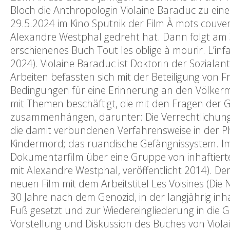
Bloch die Anthropologin Violaine Baraduc zu eine
29.5.2024 im Kino Sputnik der Film À mots couver
Alexandre Westphal gedreht hat. Dann folgt am 3
erschienenes Buch Tout les oblige à mourir. L’in
2024). Violaine Baraduc ist Doktorin der Sozialan
Arbeiten befassten sich mit der Beteiligung von
Bedingungen für eine Erinnerung an den Völkermo
mit Themen beschäftigt, die mit den Fragen der
zusammenhängen, darunter: Die Verrechtlichung 
die damit verbundenen Verfahrensweise in der 
Kindermord; das ruandische Gefängnissystem. Im
Dokumentarfilm über eine Gruppe von inhaftier
mit Alexandre Westphal, veröffentlicht 2014). D
neuen Film mit dem Arbeitstitel Les Voisines (Di
30 Jahre nach dem Genozid, in der langjährig in
Fuß gesetzt und zur Wiedereingliederung in die 
Vorstellung und Diskussion des Buches von Violain