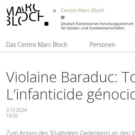
Das Centre Marc Bloch
Personen
Violaine Baraduc: To
L’infanticide génoc
3.10.2024
18:00
Zum Anlass des 30-jährigen Gedenkens an den V