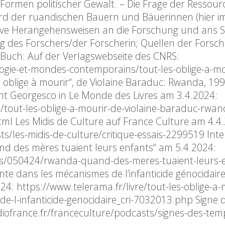
Formen politischer Gewalt. – Die Frage der Ressour
rd der ruandischen Bauern und Bäuerinnen (hier im
exive Herangehensweisen an die Forschung und ans S
g des Forschers/der Forscherin; Quellen der Forsch
 Buch: Auf der Verlagswebseite des CNRS:
ogie-et-mondes-contemporains/tout-les-oblige-a-mo
s oblige à mourir“, de Violaine Baraduc: Rwanda, 199
nt Georgesco in Le Monde des Livres am 3.4.2024:
3/tout-les-oblige-a-mourir-de-violaine-baraduc-rwa
l Les Midis de Culture auf France Culture am 4.4
s/les-midis-de-culture/critique-essais-2299519 Inte
d des mères tuaient leurs enfants“ am 5.4.2024:
ees/050424/rwanda-quand-des-meres-tuaient-leurs-
te dans les mécanismes de l’infanticide génocidaire
24: https://www.telerama.fr/livre/tout-les-oblige-a-
-l-infanticide-genocidaire_cri-7032013.php Signe 
iofrance.fr/franceculture/podcasts/signes-des-tem