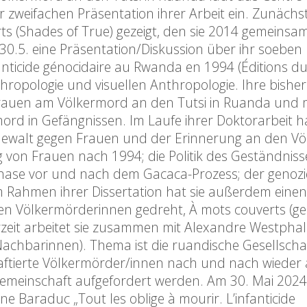
r zweifachen Präsentation ihrer Arbeit ein. Zunächs
ts (Shades of True) gezeigt, den sie 2014 gemeinsa
0.5. eine Präsentation/Diskussion über ihr soeben
fanticide génocidaire au Rwanda en 1994 (Éditions d
thropologie und visuellen Anthropologie. Ihre bisher
 Frauen am Völkermord an den Tutsi in Ruanda und 
rd in Gefängnissen. Im Laufe ihrer Doktorarbeit hat
 Gewalt gegen Frauen und der Erinnerung an den V
von Frauen nach 1994; die Politik des Geständnis
Phase vor und nach dem Gacaca-Prozess; der genozi
 Rahmen ihrer Dissertation hat sie außerdem einen
ten Völkermörderinnen gedreht, À mots couverts (
erzeit arbeitet sie zusammen mit Alexandre Westpha
e Nachbarinnen). Thema ist die ruandische Gesellsch
haftierte Völkermörder/innen nach und nach wieder a
Gemeinschaft aufgefordert werden. Am 30. Mai 2024
e Baraduc „Tout les oblige à mourir. L’infanticide