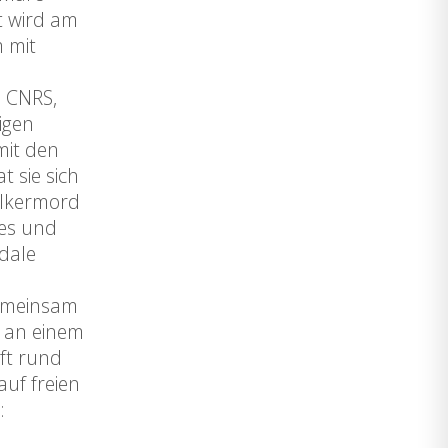
t wird am
m mit
u CNRS,
igen
mit den
 sie sich
ölkermord
ses und
dale
gemeinsam
l an einem
aft rund
uf freien
: