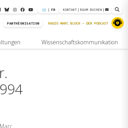
DE
|
FR
KONTAKT
|
RAUM BUCHEN
|
PANTHÉONISATION
altungen
Wissenschaftskommunikation
r.
1994
 Marc