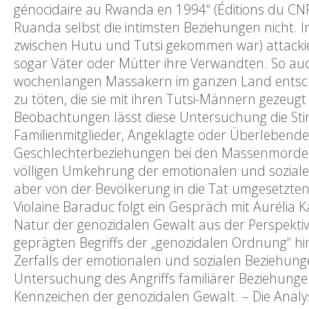
génocidaire au Rwanda en 1994“ (Éditions du CNR
Ruanda selbst die intimsten Beziehungen nicht. In
zwischen Hutu und Tutsi gekommen war) attacki
sogar Väter oder Mütter ihre Verwandten. So a
wochenlangen Massakern im ganzen Land entschi
zu töten, die sie mit ihren Tutsi-Männern gezeug
Beobachtungen lässt diese Untersuchung die St
Familienmitglieder, Angeklagte oder Überlebende
Geschlechterbeziehungen bei den Massenmorden 
völligen Umkehrung der emotionalen und sozial
aber von der Bevölkerung in die Tat umgesetzt
Violaine Baraduc folgt ein Gespräch mit Aurélia 
Natur der genozidalen Gewalt aus der Perspektiv
geprägten Begriffs der „genozidalen Ordnung“ hin
Zerfalls der emotionalen und sozialen Beziehun
Untersuchung des Angriffs familiärer Beziehungen
Kennzeichen der genozidalen Gewalt. – Die Anal