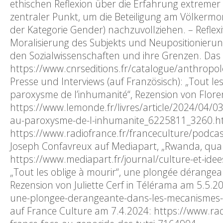
ethischen Reflexion über die Erfahrung extremer 
zentraler Punkt, um die Beteiligung am Völkermo
der Kategorie Gender) nachzuvollziehen. – Refl
Moralisierung des Subjekts und Neupositionierun
den Sozialwissenschaften und ihre Grenzen. Das
https://www.cnrseditions.fr/catalogue/anthropol
Presse und Interviews (auf Französisch): „Tout le
paroxysme de l’inhumanité“, Rezension von Flore
https://www.lemonde.fr/livres/article/2024/04/0
au-paroxysme-de-l-inhumanite_6225811_3260.htm
https://www.radiofrance.fr/franceculture/podcast
Joseph Confavreux auf Mediapart, „Rwanda, quan
https://www.mediapart.fr/journal/culture-et-id
„Tout les oblige à mourir“, une plongée dérangean
Rezension von Juliette Cerf in Télérama am 5.5.20
une-plongee-derangeante-dans-les-mecanismes-de
auf France Culture am 7.4.2024: https://www.rad