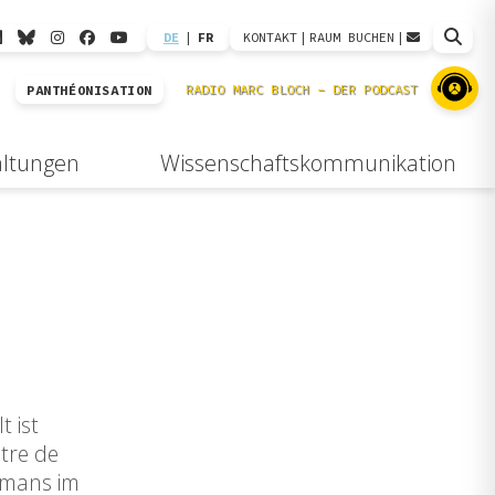
DE
|
FR
KONTAKT
|
RAUM BUCHEN
|
PANTHÉONISATION
altungen
Wissenschaftskommunikation
 ist
tre de
omans im