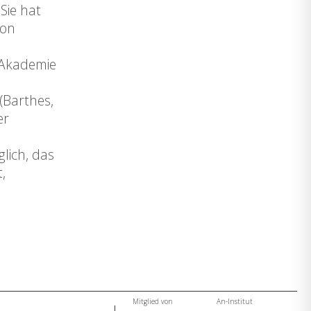
Sie hat
von
r Akademie
(Barthes,
er
lich, das
,
Mitglied von
An-Institut