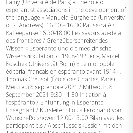
Lamy (Université de Paris) « The role of
esperantist associations in the development of
the language » Manuela Burghelea (University
of St Andrews). 16.00 – 16.30 Pause-café /
Kaffeepause 16.30-18:00 Les savoirs au-delà
des frontières / Grenzüberschreitendes
Wissen « Esperanto und die medizinische
Wissenszirkulation, c. 1908-1920er », Marcel
Koschek (Universität Bonn) « Le monopole
éditorial français en espéranto avant 1914 »,
Thomas Creusot (École des Chartes, Paris)
Mercredi 8 septembre 2021 / Mittwoch, 8.
September 2021 9:30-11:30 Initiation à
l’espéranto / Einführung in Esperanto
Enseignant / Kursleiter : Louis Ferdinand von
Wunsch-Rolshoven 12:00-13:00 Bilan avec les
participant.e.s / Abschlussdiskussion mit den