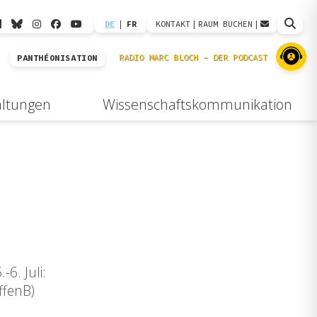
DE
|
FR
KONTAKT
|
RAUM BUCHEN
|
PANTHÉONISATION
altungen
Wissenschaftskommunikation
6. Juli:
ffenB)