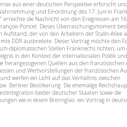
ensiv aus einer deutschen Perspektive erforscht un
 die Wahrnehmung und Einordnung des 17. Juni in Frank
erreichte die Nachricht von den Ereignissen am 16.
François-Poncet. Dieses Überraschungsmoment bes
n Aufstand, der von den Arbeitern der Stalin-Allee 
amte DDR ausbreitete. Dieser Vortrag möchte den F
isch-diplomatischen Stellen Frankreichs richten, um 
ignis in den Kontext der internationalen Politik un
Die herangezogenen Quellen aus den französischen 
zessen und Wertvorstellungen der französischen A
 und werfen ein Licht auf das Verhältnis zwischen
w. Berliner Bevölkerung. Die ehemalige Reichshaup
stintegration beider deutscher Staaten sowie die
ehungen wie in einem Brennglas. ein Vortrag in deuts