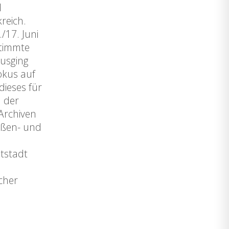
d
reich.
/17. Juni
timmte
ausging
okus auf
dieses für
d der
Archiven
ußen- und
tstadt
cher