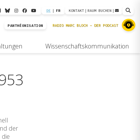
DE
|
FR
KONTAKT
|
RAUM BUCHEN
|
PANTHÉONISATION
altungen
Wissenschaftskommunikation
1953
ell
und der
 die