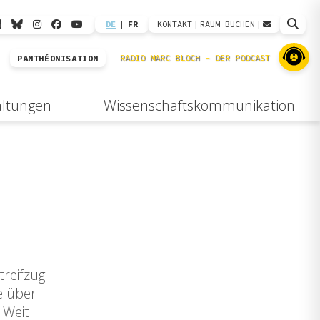
DE
|
FR
KONTAKT
|
RAUM BUCHEN
|
PANTHÉONISATION
altungen
Wissenschaftskommunikation
treifzug
e über
 Weit