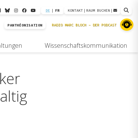
DE
|
FR
KONTAKT
|
RAUM BUCHEN
|
PANTHÉONISATION
altungen
Wissenschaftskommunikation
ker
altig