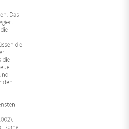
den. Das
giert.
 die
üssen die
er
 die
neue
 und
enden
densten
2002),
of Rome