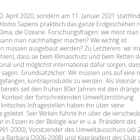
20. April 2020, sondern am 11. Januar 2021 stattfin
s Homo Sapiens praktisch das ganze Erdgeschehen re
s Klima, die Ozeane. Forschungsfragen: wie misst man
kann man nachhaltiger machen? Wie wichtig ist
onen müssen ausgebaut werden? Zu Letzterem: wir m
len), dass sie beim Klimaschutz und beim Retten d
onal und möglichst international dafür sorgen, dass
t sagen. Grundsätzlicher: Wir müssen uns auf eine 
ngefangen, kontraproduktiv zu werden. Als Visionär
 bereits seit den frühen 80er Jahren mit den dräng
Kontext der fortschreitenden Umweltzerstörung
kritisches Infragestellen haben ihn über seine
e geleitet. Sein Wirken führte ihn über die verschie
in Essen in der Biologie war er u.a. Präsident des
(1991-2000), Vorsitzender des Umweltausschuss (ab 
nta Barbara (2006-2008) und Kopräsident des Club 