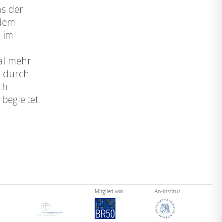
ms der
 dem
l im
al mehr
d durch
ch
begleitet.
Mitglied von
An-Institut