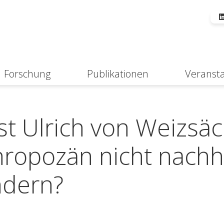
Forschung
Publikationen
Veranst
Suche
 Ulrich von Weizsäc
thropozän nicht nachh
ndern?