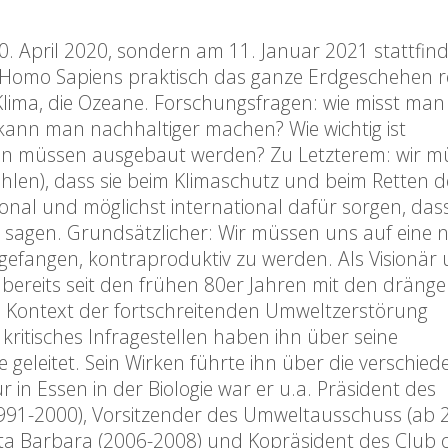
20. April 2020, sondern am 11. Januar 2021 stattfin
s Homo Sapiens praktisch das ganze Erdgeschehen re
s Klima, die Ozeane. Forschungsfragen: wie misst man
kann man nachhaltiger machen? Wie wichtig ist
onen müssen ausgebaut werden? Zu Letzterem: wir m
len), dass sie beim Klimaschutz und beim Retten d
onal und möglichst international dafür sorgen, dass
t sagen. Grundsätzlicher: Wir müssen uns auf eine 
ngefangen, kontraproduktiv zu werden. Als Visionär
 bereits seit den frühen 80er Jahren mit den dräng
Kontext der fortschreitenden Umweltzerstörung
kritisches Infragestellen haben ihn über seine
e geleitet. Sein Wirken führte ihn über die verschie
in Essen in der Biologie war er u.a. Präsident des
(1991-2000), Vorsitzender des Umweltausschuss (ab 
nta Barbara (2006-2008) und Kopräsident des Club 