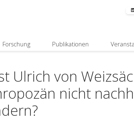
Forschung
Publikationen
Veranst
Suche
 Ulrich von Weizsäc
thropozän nicht nachh
ndern?