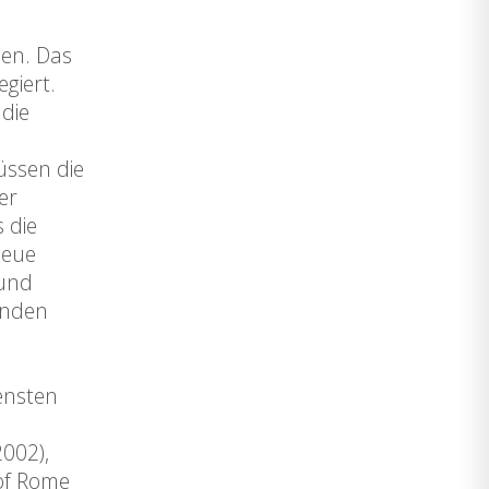
den. Das
giert.
 die
üssen die
er
 die
neue
 und
enden
densten
2002),
of Rome