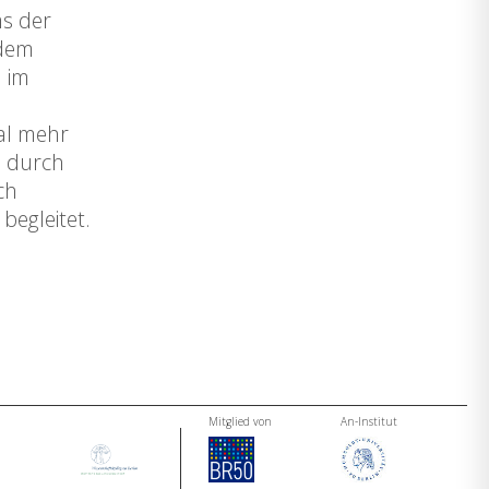
ms der
 dem
l im
al mehr
d durch
ch
begleitet.
Mitglied von
An-Institut