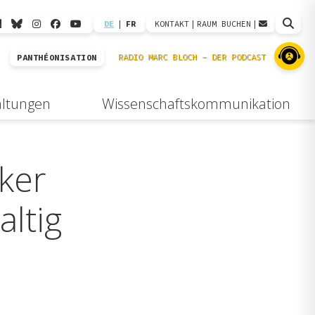
DE
|
FR
KONTAKT
|
RAUM BUCHEN
|
PANTHÉONISATION
altungen
Wissenschaftskommunikation
ker
altig