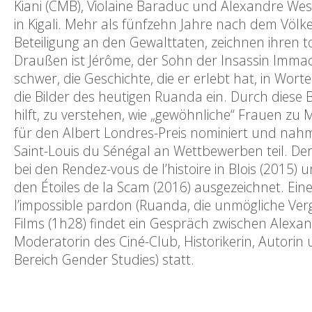
Kiani (CMB), Violaine Baraduc und Alexandre Wes
in Kigali. Mehr als fünfzehn Jahre nach dem Völk
Beteiligung an den Gewalttaten, zeichnen ihren
Draußen ist Jérôme, der Sohn der Insassin Immacu
schwer, die Geschichte, die er erlebt hat, in Wort
die Bilder des heutigen Ruanda ein. Durch diese
hilft, zu verstehen, wie „gewöhnliche“ Frauen z
für den Albert Londres-Preis nominiert und nahm 
Saint-Louis du Sénégal an Wettbewerben teil. Der
bei den Rendez-vous de l’histoire in Blois (2015) 
den Étoiles de la Scam (2016) ausgezeichnet. Ei
l’impossible pardon (Ruanda, die unmögliche Ver
Films (1h28) findet ein Gespräch zwischen Alexa
Moderatorin des Ciné-Club, Historikerin, Autori
Bereich Gender Studies) statt.