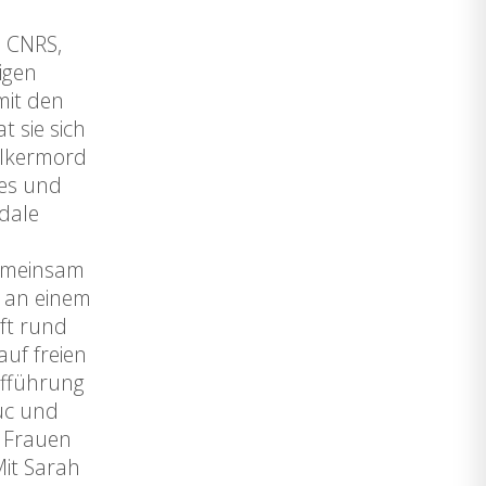
u CNRS,
igen
mit den
 sie sich
ölkermord
ses und
dale
gemeinsam
l an einem
aft rund
uf freien
ufführung
duc und
r Frauen
Mit Sarah