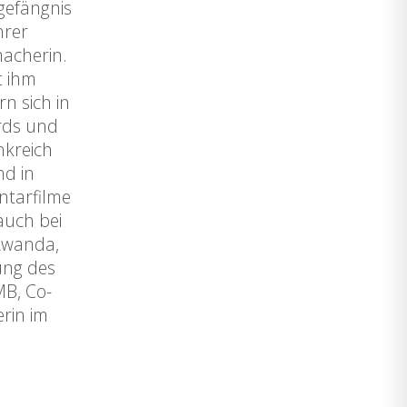
gefängnis
hrer
macherin.
t ihm
rn sich in
ords und
nkreich
nd in
ntarfilme
auch bei
 Rwanda,
ung des
MB, Co-
rin im