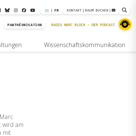
DE
|
FR
KONTAKT
|
RAUM BUCHEN
|
PANTHÉONISATION
altungen
Wissenschaftskommunikation
 Marc
t wird am
m mit