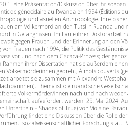
0.5. eine Präsentation/Diskussion über ihr soeben
fanticide génocidaire au Rwanda en 1994 (Éditions d
thropologie und visuellen Anthropologie. Ihre bisher
 Frauen am Völkermord an den Tutsi in Ruanda und 
rd in Gefängnissen. Im Laufe ihrer Doktorarbeit hat
 Gewalt gegen Frauen und der Erinnerung an den V
von Frauen nach 1994; die Politik des Geständnis
Phase vor und nach dem Gacaca-Prozess; der genozi
 Rahmen ihrer Dissertation hat sie außerdem einen
ten Völkermörderinnen gedreht, À mots couverts (
erzeit arbeitet sie zusammen mit Alexandre Westpha
e Nachbarinnen). Thema ist die ruandische Gesellsch
haftierte Völkermörder/innen nach und nach wieder a
Gemeinschaft aufgefordert werden. 29. Mai 2024: A
hen Untertiteln – Shades of True) von Violaine Bara
orführung findet eine Diskussion über die Rolle de
trument sozialwissenschaftlicher Forschung statt. 