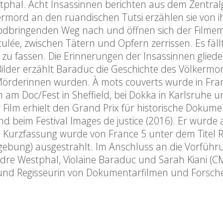
tphal. Acht Insassinnen berichten aus dem Zentral
ermord an den ruandischen Tutsi erzählen sie von i
 todbringenden Weg nach und öffnen sich der Filme
lée, zwischen Tätern und Opfern zerrissen. Es fäll
e zu fassen. Die Erinnerungen der Insassinnen gliede
 Bilder erzählt Baraduc die Geschichte des Völkerm
u Mörderinnen wurden. À mots couverts wurde in Fra
am Doc/Fest in Sheffield, bei Dokka in Karlsruhe u
 Film erhielt den Grand Prix für historische Dokume
und beim Festival Images de justice (2016). Er wurde 
ne Kurzfassung wurde von France 5 unter dem Titel
gebung) ausgestrahlt. Im Anschluss an die Vorführ
ndre Westphal, Violaine Baraduc und Sarah Kiani (C
n und Regisseurin von Dokumentarfilmen und Forsche