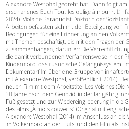
Alexandre Westphal gedreht hat. Dann folgt am 3
erschienenes Buch Tout les oblige à mourir. L’in
2024). Violaine Baraduc ist Doktorin der Sozialan
Arbeiten befassten sich mit der Beteiligung von
Bedingungen für eine Erinnerung an den Völkermo
mit Themen beschäftigt, die mit den Fragen der
zusammenhängen, darunter: Die Verrechtlichung 
die damit verbundenen Verfahrensweise in der 
Kindermord; das ruandische Gefängnissystem. Im
Dokumentarfilm über eine Gruppe von inhaftier
mit Alexandre Westphal, veröffentlicht 2014). D
neuen Film mit dem Arbeitstitel Les Voisines (Di
30 Jahre nach dem Genozid, in der langjährig in
Fuß gesetzt und zur Wiedereingliederung in die 
des Films „À mots couverts“ (Original mit englisc
Alexandre Westphal (2014) Im Anschluss an die V
im Völkermord an den Tutsi und den Film als Ins