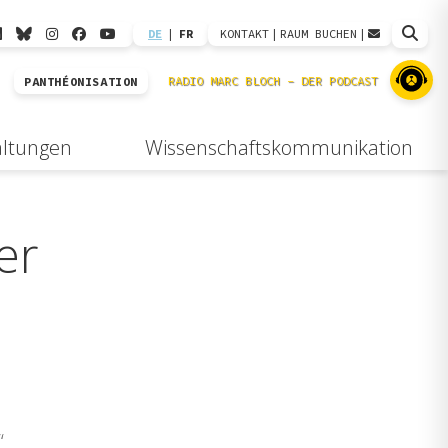
DE
|
FR
KONTAKT
|
RAUM BUCHEN
|
PANTHÉONISATION
altungen
Wissenschaftskommunikation
er
“