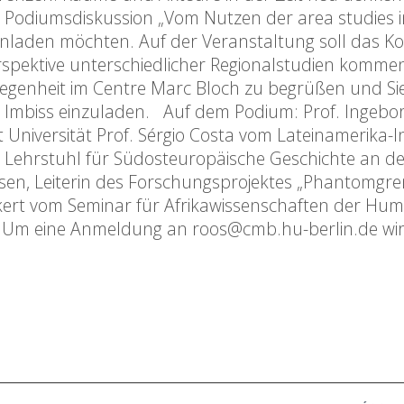
 Podiumsdiskussion „Vom Nutzen der area studies i
h einladen möchten. Auf der Veranstaltung soll das K
spektive unterschiedlicher Regionalstudien kommen
legenheit im Centre Marc Bloch zu begrüßen und Si
 Imbiss einzuladen. Auf dem Podium: Prof. Ingebo
niversität Prof. Sérgio Costa vom Lateinamerika-In
m Lehrstuhl für Südosteuropäische Geschichte an de
sen, Leiterin des Forschungsprojektes „Phantomgre
kert vom Seminar für Afrikawissenschaften der Hu
den. Um eine Anmeldung an roos@cmb.hu-berlin.de wi