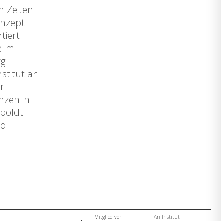
n Zeiten
onzept
tiert
e im
rg
stitut an
r
nzen in
mboldt
rd
Mitglied von
An-Institut