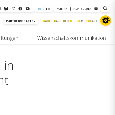
DE
|
FR
KONTAKT
|
RAUM BUCHEN
|
PANTHÉONISATION
altungen
Wissenschaftskommunikation
 in
nt