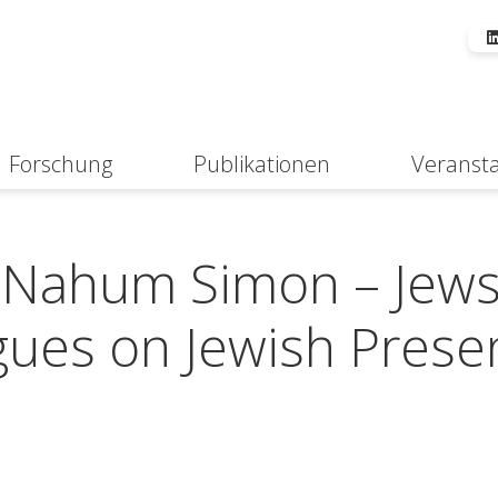
Forschung
Publikationen
Veranst
Suche
e Nahum Simon – Jews
gues on Jewish Prese