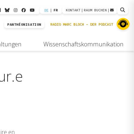
DE
|
FR
KONTAKT
|
RAUM BUCHEN
|
PANTHÉONISATION
altungen
Wissenschaftskommunikation
ur.e
ire en