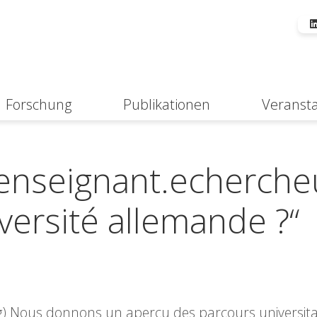
Forschung
Publikationen
Veranst
Suche
enseignant.echerche
versité allemande ?“
rg) Nous donnons un aperçu des parcours universita