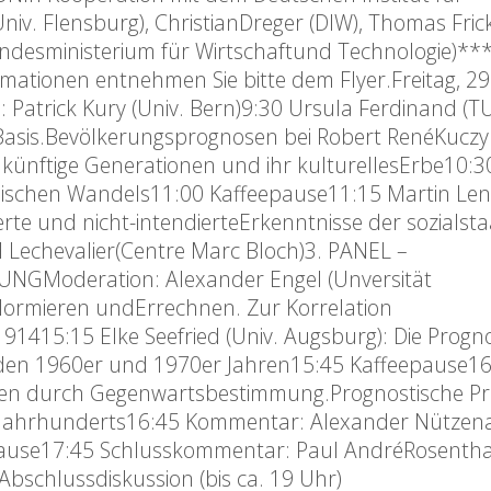
iv. Flensburg), ChristianDreger (DIW), Thomas Fric
undesministerium für Wirtschaftund Technologie)**
ationen entnehmen Sie bitte dem Flyer.Freitag, 29
ick Kury (Univ. Bern)9:30 Ursula Ferdinand (TU 
Basis.Bevölkerungsprognosen bei Robert RenéKuczy
:Zukünftige Generationen und ihr kulturellesErbe10:3
hischen Wandels11:00 Kaffeepause11:15 Martin Len
dierte und nicht-intendierteErkenntnisse der sozialsta
Lechevalier(Centre Marc Bloch)3. PANEL –
Moderation: Alexander Engel (Unversität
 Normieren undErrechnen. Zur Korrelation
415:15 Elke Seefried (Univ. Augsburg): Die Prog
n den 1960er und 1970er Jahren15:45 Kaffeepause1
sen durch Gegenwartsbestimmung.Prognostische Pr
0.Jahrhunderts16:45 Kommentar: Alexander Nützen
epause17:45 Schlusskommentar: Paul AndréRosentha
Abschlussdiskussion (bis ca. 19 Uhr)