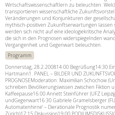
Wirtschaftswissenschaftlern zu beleuchten. Welc
transportieren wissenschaftliche Zukunftsvorste
Veränderungen und Konjunkturen der gesellscha
mythisch-positiven Zukunftserwartungen lassen 
werden sich nicht auf eine ideologiekritische An
die sich in den Prognosen widerspiegelnden wan
Vergangenheit und Gegenwart beleuchten.
Programm
Donnerstag, 28.2.200814:00 Begrüßung14:30 Einf
Hartmann1. PANEL – BILDER UND ZUKUNFTSV
PROGNOSEModeration: Maximilian Schochow (Uni L
schreiben.Bevölkerungswissen zwischen Fiktion 
Kaffeepause16:00 Annett Steinführer (UFZ Leipzig
undGegenwart16:30 Gabriele Gramelsberger (FU Be
Automatenhirne‘ – Dierationale Prognostik nume
Zürich)17:15 Diskussion19:00 PODIUMSDISKUSSIO