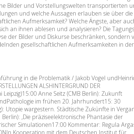
he Bilder und Vorstellungswelten transportierten 
llungen und welche Aussagen erlauben sie über die
ftlichen Aufmerksamkeit? Welche Ängste, aber auc
sich an ihnen ablesen und analysieren? Die Tagungs
alyse der Bilder und Diskurse beschränken, sondern 
delnden gesellschaftlichen Aufmerksamkeiten in der
ührung in die Problematik / Jakob Vogel undHeinri
ORSTELLUNGEN ALSHINTERGRUND DER
eipzig)15:00 Anne Seitz (CMB Berlin): Zukunft
undPathologie im frühen 20. Jahrhundert15: 30
): Utopie wargestern. Städtische Zukünfte in Verga
rlin): ‚Die präziseelektronische Phantasie der
rischer Simulationen17:00 Kommentar: Regula Argas
NIn Kooperation mit dem Deutschen Institut für