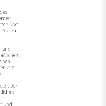
 des
ernen
erten über
n. Zudem
n
r und
aftlichen
einen
ren der
on
sucht der
tlichen
en und