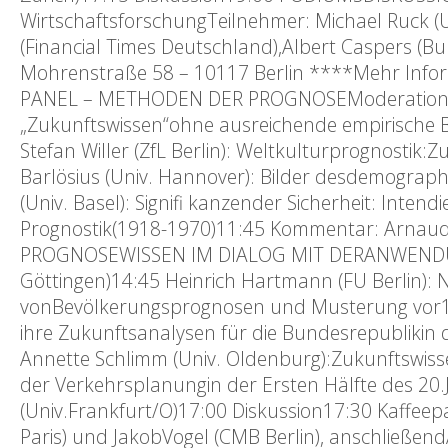
WirtschaftsforschungTeilnehmer: Michael Ruck (Un
(Financial Times Deutschland),Albert Caspers (B
Mohrenstraße 58 – 10117 Berlin ****Mehr Inform
PANEL – METHODEN DER PROGNOSEModeration: Patr
„Zukunftswissen“ohne ausreichende empirische 
Stefan Willer (ZfL Berlin): Weltkulturprognostik
Barlösius (Univ. Hannover): Bilder desdemograp
(Univ. Basel): Signifi kanzender Sicherheit: Inten
Prognostik(1918-1970)11:45 Kommentar: Arnaud 
PROGNOSEWISSEN IM DIALOG MIT DERANWENDUNG
Göttingen)14:45 Heinrich Hartmann (FU Berlin):
vonBevölkerungsprognosen und Musterung vor191
ihre Zukunftsanalysen für die Bundesrepubliki
Annette Schlimm (Univ. Oldenburg):Zukunftswis
der Verkehrsplanungin der Ersten Hälfte des 2
(Univ.Frankfurt/O)17:00 Diskussion17:30 Kaffe
Paris) und JakobVogel (CMB Berlin), anschließend