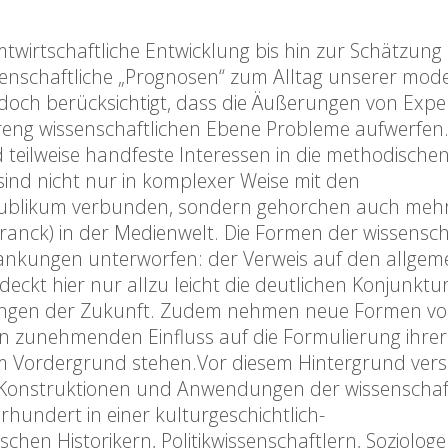
wirtschaftliche Entwicklung bis hin zur Schätzung
nschaftliche „Prognosen“ zum Alltag unserer mod
jedoch berücksichtigt, dass die Äußerungen von Exp
treng wissenschaftlichen Ebene Probleme aufwerfe
 teilweise handfeste Interessen in die methodische
ind nicht nur in komplexer Weise mit den
Publikum verbunden, sondern gehorchen auch meh
anck) in der Medienwelt. Die Formen der wissensch
wankungen unterworfen: der Verweis auf den allgem
deckt hier nur allzu leicht die deutlichen Konjunktu
ungen der Zukunft. Zudem nehmen neue Formen v
en zunehmenden Einfluss auf die Formulierung ihrer
“ im Vordergrund stehen.Vor diesem Hintergrund ver
 Konstruktionen und Anwendungen der wissenschaf
hundert in einer kulturgeschichtlich-
ischen Historikern, Politikwissenschaftlern, Soziolog