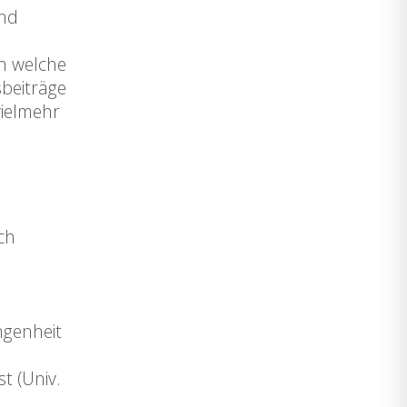
und
h welche
beiträge
vielmehr
ch
ngenheit
t (Univ.