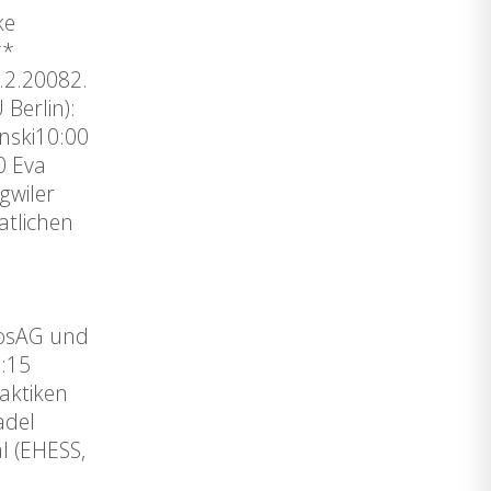
ke
**
.2.20082.
Berlin):
nski10:00
0 Eva
gwiler
atlichen
nosAG und
6:15
aktiken
adel
l (EHESS,