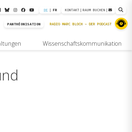
DE
|
FR
KONTAKT
|
RAUM BUCHEN
|
PANTHÉONISATION
altungen
Wissenschaftskommunikation
und