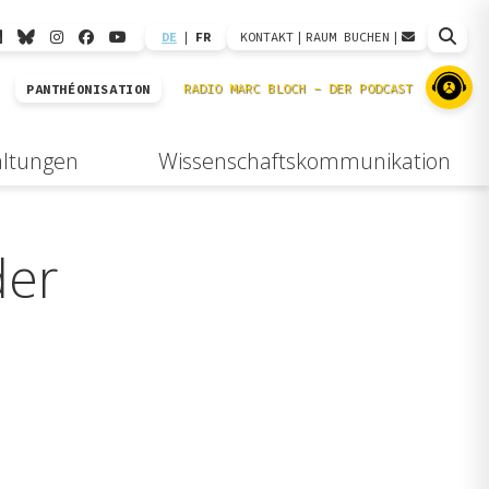
DE
|
FR
KONTAKT
|
RAUM BUCHEN
|
PANTHÉONISATION
altungen
Wissenschaftskommunikation
der