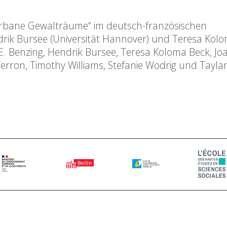
ane Gewalträume“ im deutsch-französischen
drik Bursee (Universität Hannover) und Teresa Kol
 E. Benzing, Hendrik Bursee, Teresa Koloma Beck, Jo
ron, Timothy Williams, Stefanie Wodrig und Taylan 